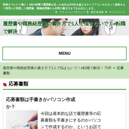
面接までたどり着け！4回の転職で履歴書を送った会社は350社を超えるキャリアコンサルタント資格をも
つ管理人が実践した履歴書、職務経歴書から封筒の書き方までをお伝えします。
プライバシーポリシー
運営者情報
サイトマップ
履歴書や職務経歴書の書き方で1人で悩まないで！e転職
で解決！
MENU
履歴書や職務経歴書の書き方で1人で悩まないで！e転職で解決！ TOP
> 応募
書類
応募書類
応募書類は手書きかパソコン作成
か？
今回は基本的な話で履歴書等の応
募書類を手書きにするのかパソコ
ンで作成するのか、というお話で