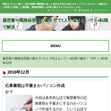
面接までたどり着け！4回の転職で履歴書を送った会社は350社を超えるキャリアコンサルタント資格をも
つ管理人が実践した履歴書、職務経歴書から封筒の書き方までをお伝えします。
プライバシーポリシー
運営者情報
サイトマップ
履歴書や職務経歴書の書き方で1人で悩まないで！e転職
で解決！
MENU
履歴書や職務経歴書の書き方で1人で悩まないで！e転職で解決！ TOP
> 2018
年12月
2018年12月
応募書類は手書きかパソコン作成
か？
今回は基本的な話で履歴書等の応
募書類を手書きにするのかパソコ
ンで作成するのか、というお話で