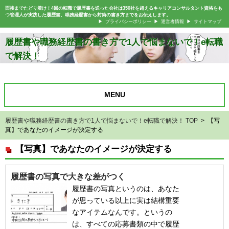
面接までたどり着け！4回の転職で履歴書を送った会社は350社を超えるキャリアコンサルタント資格をも
つ管理人が実践した履歴書、職務経歴書から封筒の書き方までをお伝えします。
プライバシーポリシー
運営者情報
サイトマップ
履歴書や職務経歴書の書き方で1人で悩まないで！e転職
で解決！
MENU
履歴書や職務経歴書の書き方で1人で悩まないで！e転職で解決！ TOP
> 【写
真】であなたのイメージが決定する
【写真】であなたのイメージが決定する
履歴書の写真で大きな差がつく
履歴書の写真というのは、あなた
が思っている以上に実は結構重要
なアイテムなんです。というの
は、すべての応募書類の中で履歴