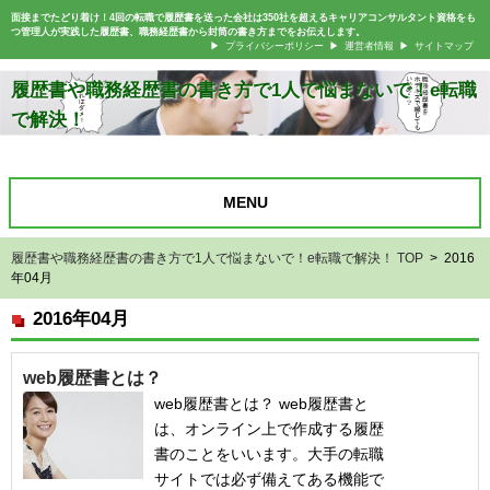
面接までたどり着け！4回の転職で履歴書を送った会社は350社を超えるキャリアコンサルタント資格をも
つ管理人が実践した履歴書、職務経歴書から封筒の書き方までをお伝えします。
プライバシーポリシー
運営者情報
サイトマップ
履歴書や職務経歴書の書き方で1人で悩まないで！e転職
で解決！
MENU
履歴書や職務経歴書の書き方で1人で悩まないで！e転職で解決！ TOP
> 2016
年04月
2016年04月
web履歴書とは？
web履歴書とは？ web履歴書と
は、オンライン上で作成する履歴
書のことをいいます。大手の転職
サイトでは必ず備えてある機能で