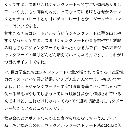
くんですよ。つまりこれジャンクフードってすごい効果ありまし
て「いやあ、もう俺食えねえ」ってなっている時もなぜかスナッ
クとかチョコレートとか甘いチョコレートとか、ダークチョコレ
ートはいいですよ、
甘すぎるチョコレートとかそういうジャンクフードに手を出しや
すくなったんですよ。つまりジャンクフードの量を増やすと満腹
の時もさらにジャンクフードが食べたくなるんです。その結果ジ
ャンクフードの量はどんどん増えていっちゃうんですよ。これが1
つ目のポイントですね。
2つ目は学生たちはジャンクフードの量が増えれば増えるほど記憶
力のテストとかで悪い結果がどんどん出たんですよ。やばいです
よね。じゃあジャンクフードって実は食欲を暴走させてしまって
食べる量を増やしてしまうっていう現象は昔から確認されている
んですけど、これだけじゃなくてわずか1週間で記憶力にもダメー
ジを与えているところなんです。
飲み会のときポテトなんかまだ食べられるなっちゃうんですよ
ね、あと飲み会の後、マックとかファーストフード系のお店に入