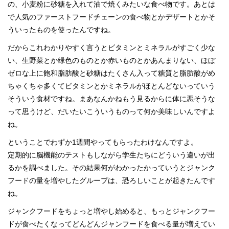
の、小麦粉に砂糖を入れて油で焼くみたいな食べ物です。あとは
で人気のファーストフードチェーンの食べ物とかデザートとかそ
ういったものを使ったんですね。
だからこれわかりやすく言うとビタミンとミネラルがすごく少な
い、生野菜とか緑色のものとか赤いものとかあんまりない、ほぼ
ゼロな上に飽和脂肪酸と砂糖はたくさん入って糖質と脂肪酸がめ
ちゃくちゃ多くてビタミンとかミネラルがほとんどないっていう
そういう食材ですね。まあなんかねもう見るからに体に悪そうな
って思うけど、だいたいこういうものって何か美味しいんですよ
ね。
ということでわずか1週間やってもらったわけなんですよ。
定期的に脳機能のテストもしながら学生たちにどういう違いが出
るかを調べました。その結果何がわかったかっていうとジャンク
フードの量を増やしたグループは、恐ろしいことが起きたんです
ね。
ジャンクフードをちょっと増やし始めると、もっとジャンクフー
ドが食べたくなってどんどんジャンフードを食べる量が増えてい