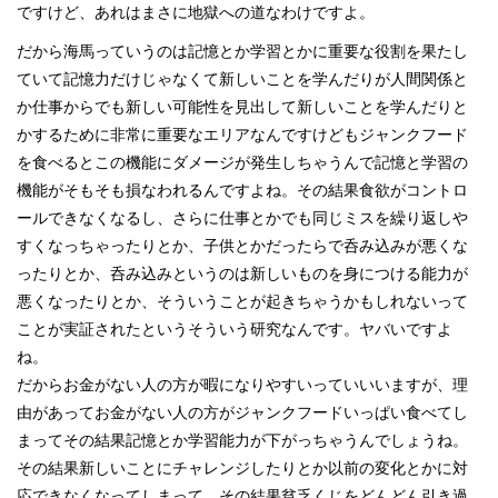
ですけど、あれはまさに地獄への道なわけですよ。
だから海馬っていうのは記憶とか学習とかに重要な役割を果たし
ていて記憶力だけじゃなくて新しいことを学んだりが人間関係と
か仕事からでも新しい可能性を見出して新しいことを学んだりと
かするために非常に重要なエリアなんですけどもジャンクフード
を食べるとこの機能にダメージが発生しちゃうんで記憶と学習の
機能がそもそも損なわれるんですよね。その結果食欲がコントロ
ールできなくなるし、さらに仕事とかでも同じミスを繰り返しや
すくなっちゃったりとか、子供とかだったらで呑み込みが悪くな
ったりとか、呑み込みというのは新しいものを身につける能力が
悪くなったりとか、そういうことが起きちゃうかもしれないって
ことが実証されたというそういう研究なんです。ヤバいですよ
ね。
だからお金がない人の方が暇になりやすいっていいいますが、理
由があってお金がない人の方がジャンクフードいっぱい食べてし
まってその結果記憶とか学習能力が下がっちゃうんでしょうね。
その結果新しいことにチャレンジしたりとか以前の変化とかに対
応できなくなってしまって、その結果貧乏くじをどんどん引き過