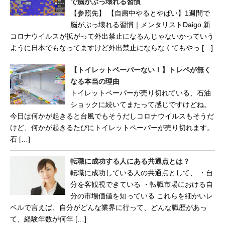
で脳がぶっ壊れる習慣
【参照先】 【自粛中やるとやばい】1週間で
脳がぶっ壊れる習慣｜メンタリストDaigo 新
コロナウイルスが拡がって外出禁止になるんじゃないかっていう
ように日本でもなってますけど外出禁止にならなくてもやっ […]
【トイレットペーパーない！】トレペが無く
なる本当の理由
トイレットペーパーが売り切れている、石油
ショックに続いてまたって感じですけどね。
今日は何かが起きると台風でもそうだしコロナウイルスもそうだ
けど、何かが起きるたびにトイレットペーパーが売り切れます。
石 […]
転職に成功する人にある共通点とは？
転職に成功している人の共通点として、 ・自
分を客観視できている ・転職市場における自
分の市場価値を知っている これらを細かいレ
ベルで言えば、自分がどんな業界に行って、どんな職歴があっ
て、経験年数が何年 […]