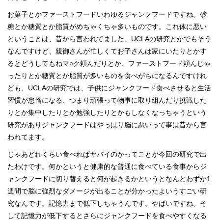
お菓子とかファーストフードいわゆるジャンクフードですね。砂
糖とか糖質とか脂質がめちゃくちゃ多いものです。これ体に悪い
ということは、昔から言われてました、UCLAの研究とかでもそう
なんですけど、親御さんが忙しくてお子さんは家にいたりとかす
るとどうしてもねマ○ク頼んだりとか、ファーストフード頼んじゃ
ったりとか糖質とか脂質が多いものを食べがちになるんですけれ
ども、UCLAの研究では、子供にジャンクフード食べさせると生活
習慣が怠惰になる、つまり頑張って物事に取り組んだり挑戦した
りとか集中したりとか勉強したりとかもしなくなっちゃうという
研究がありジャンクフードはやっぱり脳に悪いって事は昔から言
われてます。
じゃあどれくらい食べればヤバイのかってことが今回の研究で出
たわけです。何かというと健康的な普通に食べている食事からジ
ャンクフードに切り替えると何が起きるかというとなんとわずか1
週間で脳に強烈なダメージが出ることが分かったよいうすごい研
究なんです。記憶力まで低下しちゃうんです。やばいですね。そ
して記憶力が低下するとさらにジャンクフードを食べやすくなる