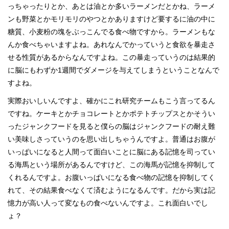
っちゃったりとか、あとは油とか多いラーメンだとかね、ラーメ
ンも野菜とかモリモリのやつとかありますけど要するに油の中に
糖質、小麦粉の塊をぶっこんでる食べ物ですから。ラーメンもな
んか食べちゃいますよね。あれなんでかっていうと食欲を暴走さ
せる性質があるからなんですよね。この暴走っていうのは結果的
に脳にもわずか1週間でダメージを与えてしまうということなんで
すよね。
実際おいしいんですよ、確かにこれ研究チームもこう言ってるん
ですね。ケーキとかチョコレートとかポテトチップスとかそうい
ったジャンクフードを見ると僕らの脳はジャンクフードの耐え難
い美味しさっていうのを思い出しちゃうんですよ。普通はお腹が
いっぱいになると人間って面白いことに脳にある記憶を司ってい
る海馬という場所があるんですけど、この海馬が記憶を抑制して
くれるんですよ。お腹いっぱいになる食べ物の記憶を抑制してく
れて、その結果食べなくて済むようになるんです。だから実は記
憶力が高い人って変なもの食べないんですよ。これ面白いでし
ょ？