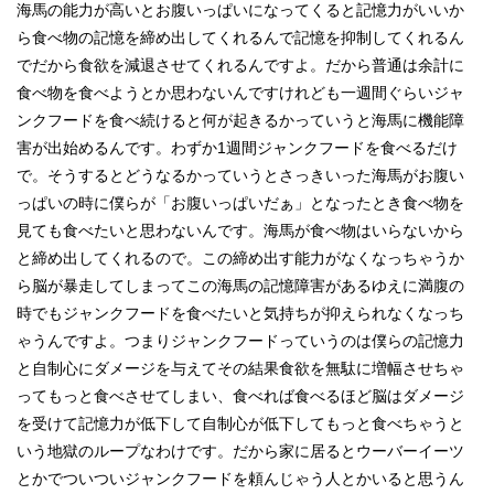
海馬の能力が高いとお腹いっぱいになってくると記憶力がいいか
ら食べ物の記憶を締め出してくれるんで記憶を抑制してくれるん
でだから食欲を減退させてくれるんですよ。だから普通は余計に
食べ物を食べようとか思わないんですけれども一週間ぐらいジャ
ンクフードを食べ続けると何が起きるかっていうと海馬に機能障
害が出始めるんです。わずか1週間ジャンクフードを食べるだけ
で。そうするとどうなるかっていうとさっきいった海馬がお腹い
っぱいの時に僕らが「お腹いっぱいだぁ」となったとき食べ物を
見ても食べたいと思わないんです。海馬が食べ物はいらないから
と締め出してくれるので。この締め出す能力がなくなっちゃうか
ら脳が暴走してしまってこの海馬の記憶障害があるゆえに満腹の
時でもジャンクフードを食べたいと気持ちが抑えられなくなっち
ゃうんですよ。つまりジャンクフードっていうのは僕らの記憶力
と自制心にダメージを与えてその結果食欲を無駄に増幅させちゃ
ってもっと食べさせてしまい、食べれば食べるほど脳はダメージ
を受けて記憶力が低下して自制心が低下してもっと食べちゃうと
いう地獄のループなわけです。だから家に居るとウーバーイーツ
とかでついついジャンクフードを頼んじゃう人とかいると思うん