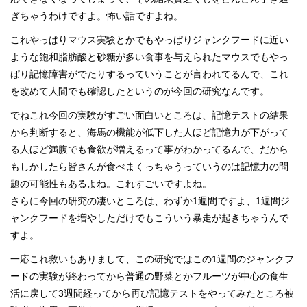
ぎちゃうわけですよ。怖い話ですよね。
これやっぱりマウス実験とかでもやっぱりジャンクフードに近い
ような飽和脂肪酸と砂糖が多い食事を与えられたマウスでもやっ
ぱり記憶障害がでたりするっていうことが言われてるんで、これ
を改めて人間でも確認したというのが今回の研究なんです。
でねこれ今回の実験がすごい面白いところは、記憶テストの結果
から判断すると、海馬の機能が低下した人ほど記憶力が下がって
る人ほど満腹でも食欲が増えるって事がわかってるんで、だから
もしかしたら皆さんが食べまくっちゃうっていうのは記憶力の問
題の可能性もあるよね。これすごいですよね。
さらに今回の研究の凄いところは、わずか1週間ですよ、1週間ジ
ャンクフードを増やしただけでもこういう暴走が起きちゃうんで
すよ。
一応これ救いもありまして、この研究ではこの1週間のジャンクフ
ードの実験が終わってから普通の野菜とかフルーツが中心の食生
活に戻して3週間経ってから再び記憶テストをやってみたところ被