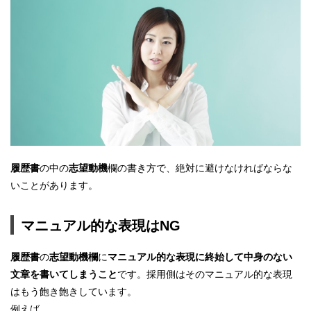
履歴書
の中の
志望動機
欄の書き方で、絶対に避けなければならな
いことがあります。
マニュアル的な表現はNG
履歴書
の
志望動機欄
に
マニュアル的な表現に終始して中身のない
文章を書いてしまうこと
です。採用側はそのマニュアル的な表現
はもう飽き飽きしています。
例えば、