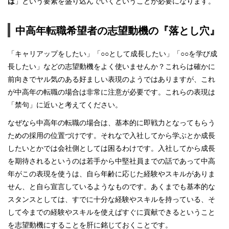
は
」という要素を盛り込んでいくということが必要になります。
中高年転職希望者の志望動機の『落とし穴』
「キャリアップをしたい」「○○として成長したい」「○○を学び成
長したい」などの志望動機をよく使いませんか？これらは確かに
前向きでヤル気のある好ましい表現のようではありますが、これ
が中高年の転職の場合は非常に注意が必要です。これらの表現は
「禁句」に近いと考えてください。
なぜなら中高年の転職の場合は、基本的に即戦力となってもらう
ための採用の位置づけです。それなで入社してから学ぶとか成長
したいとかでは会社側としては困るわけです。入社してから成長
を期待されるというのは若手から中堅社員までの話であって中高
年がこの表現を使うは、自ら年齢に応じた経験やスキルがありま
せん、と自ら宣言しているようなものです。あくまでも基本的な
スタンスとしては、すでに十分な経験やスキルを持っている、そ
して今までの経験やスキルを使えばすぐに貢献できるということ
を志望動機にすることを肝に銘じておくことです。