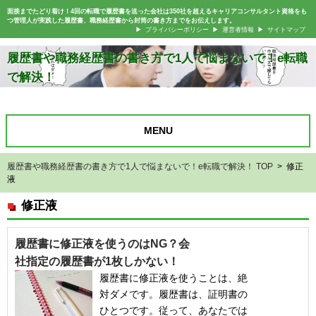
面接までたどり着け！4回の転職で履歴書を送った会社は350社を超えるキャリアコンサルタント資格をも
つ管理人が実践した履歴書、職務経歴書から封筒の書き方までをお伝えします。
プライバシーポリシー
運営者情報
サイトマップ
履歴書や職務経歴書の書き方で1人で悩まないで！e転職
で解決！
MENU
履歴書や職務経歴書の書き方で1人で悩まないで！e転職で解決！ TOP
> 修正
液
修正液
履歴書に修正液を使うのはNG？会
社指定の履歴書が1枚しかない！
履歴書に修正液を使うことは、絶
対ダメです。履歴書は、証明書の
ひとつです。従って、あなたでは