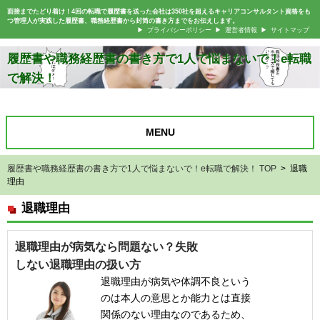
面接までたどり着け！4回の転職で履歴書を送った会社は350社を超えるキャリアコンサルタント資格をも
つ管理人が実践した履歴書、職務経歴書から封筒の書き方までをお伝えします。
プライバシーポリシー
運営者情報
サイトマップ
履歴書や職務経歴書の書き方で1人で悩まないで！e転職
で解決！
MENU
履歴書や職務経歴書の書き方で1人で悩まないで！e転職で解決！ TOP
> 退職
理由
退職理由
退職理由が病気なら問題ない？失敗
しない退職理由の扱い方
退職理由が病気や体調不良という
のは本人の意思とか能力とは直接
関係のない理由なのであるため、