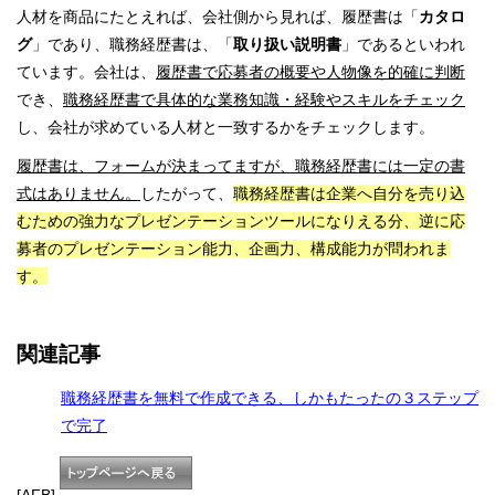
人材を商品にたとえれば、会社側から見れば、履歴書は「
カタロ
グ
」であり、職務経歴書は、「
取り扱い説明書
」であるといわれ
ています。会社は、
履歴書で応募者の概要や人物像を的確に判断
でき、
職務経歴書で具体的な業務知識・経験やスキルをチェック
し、会社が求めている人材と一致するかをチェックします。
履歴書は、フォームが決まってますが、職務経歴書には一定の書
式はありません。
したがって、
職務経歴書は企業へ自分を売り込
むための強力なプレゼンテーションツールになりえる分、逆に応
募者のプレゼンテーション能力、企画力、構成能力が問われま
す。
関連記事
職務経歴書を無料で作成できる、しかもたったの３ステップ
で完了
[AFB]