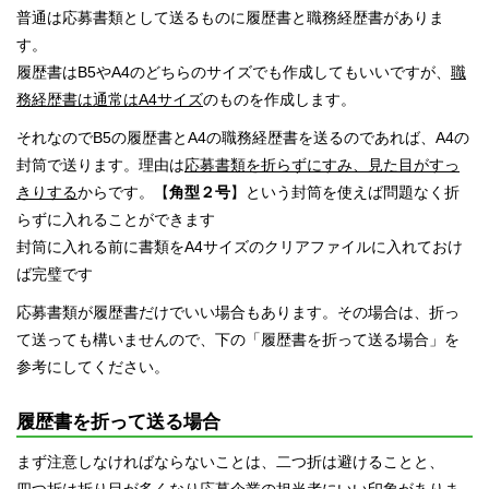
普通は応募書類として送るものに履歴書と職務経歴書がありま
す。
履歴書はB5やA4のどちらのサイズでも作成してもいいですが、
職
務経歴書は通常はA4サイズ
のものを作成します。
それなのでB5の履歴書とA4の職務経歴書を送るのであれば、A4の
封筒で送ります。理由は
応募書類を折らずにすみ、見た目がすっ
きりする
からです。【
角型２号
】という封筒を使えば問題なく折
らずに入れることができます
封筒に入れる前に書類をA4サイズのクリアファイルに入れておけ
ば完璧です
応募書類が履歴書だけでいい場合もあります。その場合は、折っ
て送っても構いませんので、下の「履歴書を折って送る場合」を
参考にしてください。
履歴書を折って送る場合
まず注意しなければならないことは、二つ折は避けることと、
四つ折は折り目が多くなり応募企業の担当者にいい印象がありま