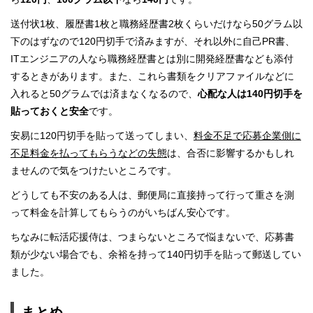
送付状1枚、履歴書1枚と職務経歴書2枚くらいだけなら50グラム以
下のはずなので120円切手で済みますが、それ以外に自己PR書、
ITエンジニアの人なら職務経歴書とは別に開発経歴書なども添付
するときがあります。また、これら書類をクリアファイルなどに
入れると50グラムでは済まなくなるので、
心配な人は140円切手を
貼っておくと安全
です。
安易に120円切手を貼って送ってしまい、
料金不足で応募企業側に
不足料金を払ってもらうなどの失態
は、合否に影響するかもしれ
ませんので気をつけたいところです。
どうしても不安のある人は、郵便局に直接持って行って重さを測
って料金を計算してもらうのがいちばん安心です。
ちなみに転活応援侍は、つまらないところで悩まないで、応募書
類が少ない場合でも、余裕を持って140円切手を貼って郵送してい
ました。
まとめ