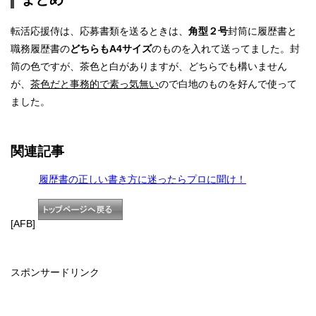
転活応援侍は、応募書類を送るときは、
角型２号
封筒に履歴書と
職務履歴書の
どちらもA4サイズ
のものを入れて送ってました。封
筒の色ですが、茶色と白がありますが、どちらでも構いません
が、
茶色だと事務的で素っ気無い
ので白地のものを好んで使って
ました。
関連記事
履歴書の正しい書き方に迷ったらプロに聞け！
[AFB]
スポンサードリンク