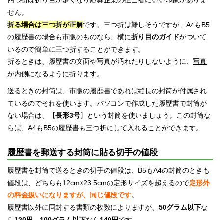
せん。
折る場合は三つ折が正解
です。三つ折は難しそうですが、A4もB5
の履歴書の場合も市販のものなら、横に
折り目のガイド
がついて
いるので簡単に三つ折することができます。
折るときは、履歴書の文面や写真が汚れたりしないように、
写真
が内側になるように
折ります。
送るときの封筒は、市販の履歴書であれば縦長の封筒が付属され
ているのでそれを使います。パソコンで作成した履歴書で封筒が
ない場合は、【
長形3号
】という封筒を使いましょう。この封筒な
らば、A4もB5の履歴書も三つ折にして入れることができます。
履歴書を郵送する封筒に貼る切手の値段
履歴書を封筒で送るときの切手の値段は、B5もA4の封筒のときも
値段は、どちらも12cm×23.5cmの定形サイズを超えるので
定形外
の料金扱いになりますが、同じ値段です
。
履歴書以外に同封する書類の枚数によりますが、
50グラム以下
な
ら
120円
、
100グラム以下
なら
140円
です。