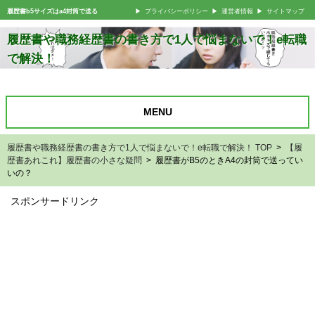
履歴書b5サイズはa4封筒で送る
プライバシーポリシー
運営者情報
サイトマップ
履歴書や職務経歴書の書き方で1人で悩まないで！e転職
で解決！
MENU
履歴書や職務経歴書の書き方で1人で悩まないで！e転職で解決！ TOP
>
【履
歴書あれこれ】履歴書の小さな疑問
> 履歴書がB5のときA4の封筒で送ってい
いの？
スポンサードリンク