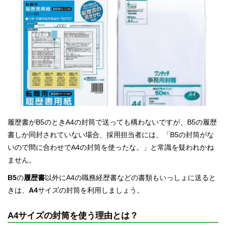
履歴書がB5のときA4の封筒で送っても構わないですが、B5の履歴
書しか同封されていない場合、採用担当者には、「B5の封筒がな
いので間に合わせでA4の封筒を使ったな。」と常識を疑われかね
ません。
B5
の
履歴書
以外にA4の職務経歴書などの書類もいっしょに送ると
きは、
A4
サイズの封筒を利用しましょう。
A4サイズの封筒を使う理由とは？