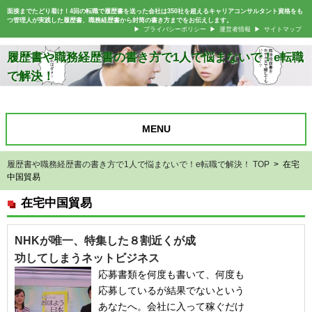
面接までたどり着け！4回の転職で履歴書を送った会社は350社を超えるキャリアコンサルタント資格をも
つ管理人が実践した履歴書、職務経歴書から封筒の書き方までをお伝えします。
プライバシーポリシー
運営者情報
サイトマップ
履歴書や職務経歴書の書き方で1人で悩まないで！e転職
で解決！
MENU
履歴書や職務経歴書の書き方で1人で悩まないで！e転職で解決！ TOP
> 在宅
中国貿易
在宅中国貿易
NHKが唯一、特集した８割近くが成
功してしまうネットビジネス
応募書類を何度も書いて、何度も
応募しているが結果でないという
あなたへ。会社に入って稼ぐだけ